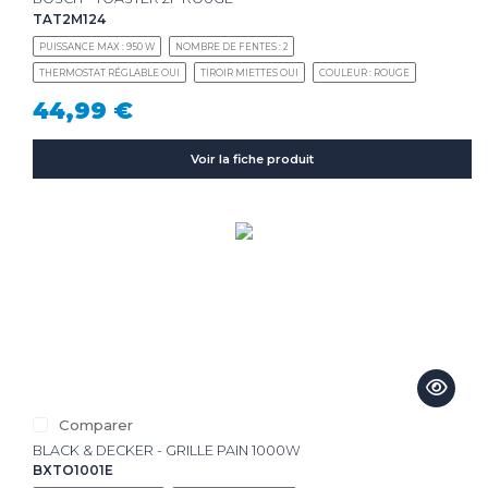
TAT2M124
PUISSANCE MAX : 950 W
NOMBRE DE FENTES : 2
THERMOSTAT RÉGLABLE OUI
TIROIR MIETTES OUI
COULEUR : ROUGE
44,99 €
Voir la fiche produit
Comparer
BLACK & DECKER - GRILLE PAIN 1000W
BXTO1001E