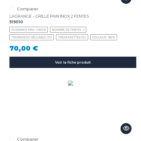
Comparer
LAGRANGE - GRILLE PAIN INOX 2 FENTES
519010
PUISSANCE MAX : 1400 W
NOMBRE DE FENTES : 2
THERMOSTAT RÉGLABLE OUI
TIROIR MIETTES OUI
COULEUR : INOX
70,00 €
Voir la fiche produit
Comparer