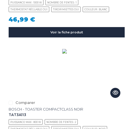
PUISSANCE MAX : 1000 W
NOMBRE DE FENTES : 1
THERMOSTAT RÉGLABLE OUI
TIROIR MIETTES OUI
COULEUR : BLANC
46,99 €
Voir la fiche produit
Comparer
BOSCH - TOASTER COMPACTCLASS NOIR
TAT3A113
PUISSANCE MAX : 800 W
NOMBRE DE FENTES : 2
THERMOSTAT RÉGLABLE OUI
TIROIR MIETTES OUI
COULEUR : NOIR