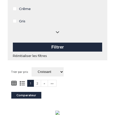
Crême
Gris
Filtrer
Réinitialiser les filtres
Trier par prix
1
2
»
»»
Comparateur