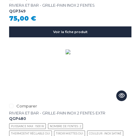
RIVIERA ET BAR - GRILLE-PAIN INOX 2 FENTES
QGP349
75,00 €
Voir la fiche produit
Comparer
RIVIERA ET BAR - GRILLE-PAIN INOX 2 FENTES EXTR
QGP480
PUISSANCE MAX : 1500 W
NOMBRE DE FENTES : 2
THERMOSTAT RÉGLABLE OUI
TIROIR MIETTES OUI
COULEUR : INOX SATINÉ