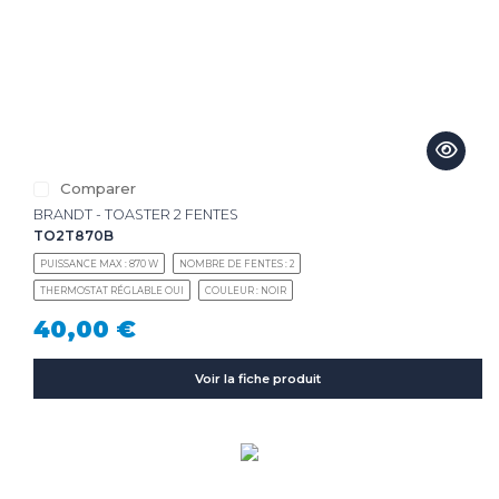
Comparer
BRANDT - TOASTER 2 FENTES
TO2T870B
PUISSANCE MAX : 870 W
NOMBRE DE FENTES : 2
THERMOSTAT RÉGLABLE OUI
COULEUR : NOIR
40,00 €
Voir la fiche produit