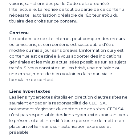
voisins, sanctionnées par le Code de la propriété
MENTIONS LÉGALES
FOUR POSABLE
POLITIQUE DE CONFIDENTIALITÉ
CGV
Intellectuelle. La reprise de tout ou partie de ce contenu
COOKIES
CUISEUR
nécessite l'autorisation préalable de l'Éditeur et/ou du
PLAQUE RÉCHAUD
titulaire des droits sur ce contenu.
PLANCHA / GRILL / PIERRADE
FRITEUSE
Contenu
Le contenu de ce site internet peut compter des erreurs
ou omissions, et son contenu est susceptible d’être
CONVIVIAUX
modifié ou mis à jour sans préavis. L'information qui y est
RACLETTE
contenue est destinée à vous apporter des indications
WOK / FONDUE / TAJINE
générales et les mieux actualisées possibles sur les sujets
CRÊPIÈRE
traités. Si vous constatez un lien brisé, une omission ou
GAUFRIER / SNACK
une erreur, merci de bien vouloir en faire part via le
FESTIF
formulaire de contact.
BOISSON
Liens hypertextes
DIVERS
Les liens hypertextes établis en direction d'autres sites ne
sauraient engager la responsabilité de CEDI SA,
ROBOT TONDEUSE
notamment s'agissant du contenu de ces sites. CEDI SA
ACCESSOIRE
n'est pas responsable des liens hypertextes pointant vers
le présent site et interdit à toute personne de mettre en
place un tel lien sans son autorisation expresse et
préalable.