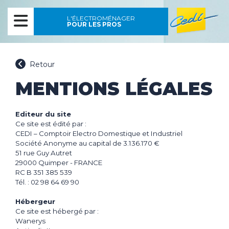
MENU
L'ÉLECTROMÉNAGER
POUR LES PROS
Accueil
Connexion
Retour
ELECTROMÉNAGER POSE
LIBRE
MENTIONS LÉGALES
FROID
ELECTROMÉNAGER
CONGÉLATEUR
ENCASTRABLE
Editeur du site
RÉFRIGÉRATEUR
Ce site est édité par :
CAVE À VIN
FROID
CEDI – Comptoir Electro Domestique et Industriel
GAMME RÉTRO
Société Anonyme au capital de 3.136.170 €
PETIT ÉLECTROMÉNAGER
CONGÉLATEUR
51 rue Guy Autret
RÉFRIGÉRATEUR
CUISSON
29000 Quimper - FRANCE
CAVE À VIN
ENTRETIEN DES
RC B 351 385 539
MICRO-ONDE
Tél. : 02 98 64 69 90
SOLS ET DU LINGE
IMAGE ET SON
CUISINIÈRE
CUISSON
PIANO DE CUISSON
NETTOYEUR
Hébergeur
FOUR
ASPIRATEUR
IMAGE
Ce site est hébergé par :
TIROIR
LAVAGE
REPASSAGE
Wanerys
CHAUFFAGE & CLIMATISATION
EXPRESSO
TÉLÉVISEUR