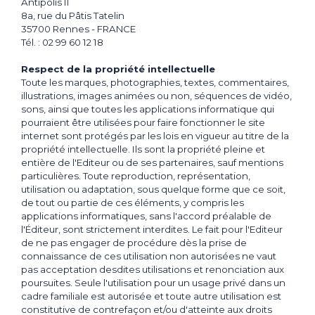
MACHINE À COUDRE
Antipolis II
LAVE-VAISSELLE
MICRO-ONDE
VIDÉO
8a, rue du Pâtis Tatelin
LAVE-LINGE
TABLE DE CUISSON
RÉCEPTEUR TNT
CHAUFFAGE
35700 Rennes - FRANCE
SOIN DE LA
SÈCHE-LINGE
SUPPORT TV
Tél. : 02 99 60 12 18
0
0
PERSONNE
CONNECTIQUE
RADIATEUR
ASPIRATION
DIVERS
Respect de la propriété intellectuelle
RASAGE ET ÉPILATION
MA
HISTORIQUE
ASPIRATION
SON
TRAITEMENT DE
Toute les marques, photographies, textes, commentaires,
SÉLECTION
SOIN DU CHEVEU
GAMME PRO
illustrations, images animées ou non, séquences de vidéo,
HYGIÈNE DENTAIRE
L'AIR
CINÉMA
LAVAGE
sons, ainsi que toutes les applications informatique qui
SOIN DU CORP / CONFORT
HIFI
VENTILATION
pourraient être utilisées pour faire fonctionner le site
LAVE-VAISSELLE
AUDIO
CLIMATISEUR
AFFAIRES À
internet sont protégés par les lois en vigueur au titre de la
LAVE-LINGE
PETIT DEJEUNER
ODR
NOMADE
SAISIR
DÉSHUMIDIFICATEUR
propriété intellectuelle. Ils sont la propriété pleine et
SÈCHE-LINGE
PURIFICATEUR D'AIR
entière de l'Editeur ou de ses partenaires, sauf mentions
UNIVERS DU CAFÉ
DIVERS
particulières. Toute reproduction, représentation,
BOISSON CHAUDE
SANITAIRE
ESPACE PRO
utilisation ou adaptation, sous quelque forme que ce soit,
JUS DE FRUIT
TÉLÉPHONIE
de tout ou partie de ces éléments, y compris les
GRILLE PAIN / TOASTER
SANITAIRE
STATION MÉTÉO
applications informatiques, sans l'accord préalable de
l'Éditeur, sont strictement interdites. Le fait pour l'Editeur
CULINAIRE
DIVERS
Nous contacter
de ne pas engager de procédure dès la prise de
PRÉPARATION CULINAIRE
connaissance de ces utilisation non autorisées ne vaut
ACCESSOIRE
FAIT MAISON
pas acceptation desdites utilisations et renonciation aux
ROBOT CULINAIRE
poursuites. Seule l'utilisation pour un usage privé dans un
cadre familiale est autorisée et toute autre utilisation est
Haut de la page
constitutive de contrefaçon et/ou d'atteinte aux droits
CUISSON